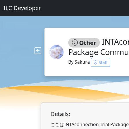
ILC Developer
INTAcon
Other
Package Com
By Sakura
Staff
Details:
ここはINTAconnection Trial